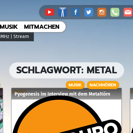
MUSIK
MITMACHEN
 MHz |
Stream
SCHLAGWORT:
METAL
MUSIK
NACHHÖREN
LOHRO
Pyogenesis im Interview mit dem Metaltörn