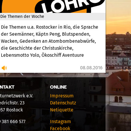
Die Themen der Woche
Die Themen u.a. Rostocker in Rio, die Sprache
der Seemänner, Käptn Peng, Blutspenden,
Wacken, Gedenken an Atombombenabwürfe,
die Geschichte der Christuskirche,
Lebensmotto Yolo, Ökoschiff Aventuure
08.08.2016
NTAKT
ONLINE
turnetzwerk e.V.
Impressum
edrichstr. 23
Datenschutz
057 Rostock
Netiquette
 381 666 577
Instagram
Facebook