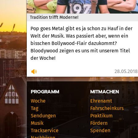
Tradition trifft Moderne!
Pop goes Metal gibt es ja schon zu Hauf in der
Welt der Musik. Was passiert aber, wenn ein
bisschen Bollywood-Flair dazukommt?
Bloodywood zeigen es uns mit unserem Titel
der Woche!
28.05.2018
PROGRAMM
MITMACHEN
Woche
Ehrenamt
Tag
Fahrscheinkurs
Sendungen
Praktikum
Musik
Fördern
Trackservice
Spenden
Nachhören