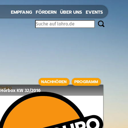
EMPFANG
FÖRDERN
ÜBER UNS
EVENTS
NACHHÖREN
PROGRAMM
LOHRO
Hörbox KW 32/2016