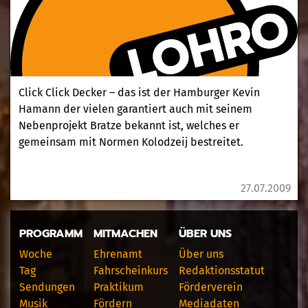
Click Click Decker – das ist der Hamburger Kevin
Hamann der vielen garantiert auch mit seinem
Nebenprojekt Bratze bekannt ist, welches er
gemeinsam mit Normen Kolodzeij bestreitet.
27.07.2009
PROGRAMM
MITMACHEN
ÜBER UNS
Woche
Ehrenamt
Über uns
Tag
Fahrscheinkurs
Redaktionsstatut
Sendungen
Praktikum
Förderverein
Musik
Fördern
Mediadaten