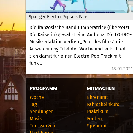
Spaciger Electro-Pop aus Paris
Die französische Band L’Impératrice (übersetzt:
Die Kaiserin) gewährt eine Audienz. Die LOHRO-
Musikredaktion verlieh „Peur des filles“ die
Auszeichnung Titel der Woche und entschied
sich damit für einen Electro-Pop-Track mit
funk...
18.01.2021
PROGRAMM
MITMACHEN
Woche
Ehrenamt
Tag
Fahrscheinkurs
Sendungen
Praktikum
Musik
Fördern
Trackservice
Spenden
Nachhören