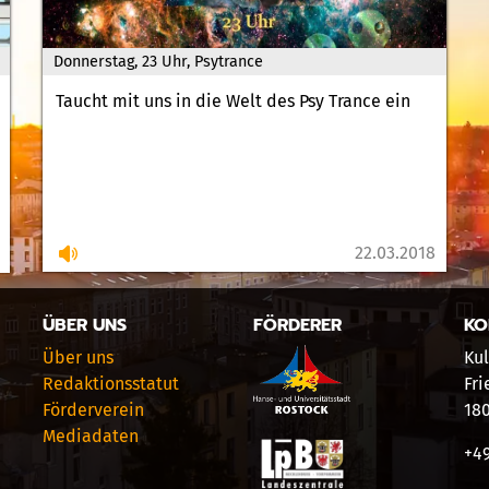
Donnerstag, 23 Uhr, Psytrance
Taucht mit uns in die Welt des Psy Trance ein
22.03.2018
ÜBER UNS
FÖRDERER
KO
Über uns
Kul
Redaktionsstatut
Fri
Förderverein
18
Mediadaten
+49