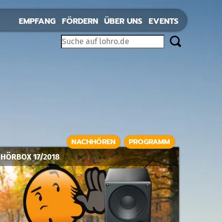
EMPFANG
FÖRDERN
ÜBER UNS
EVENTS
NACHHÖREN
PROGRAMM
HÖRBOX 17/2018