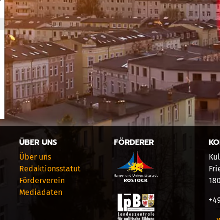
ÜBER UNS
FÖRDERER
KO
Über uns
Kul
Redaktionsstatut
Fri
Förderverein
18
Mediadaten
+49
… 