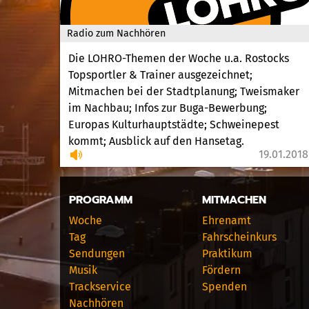
Radio zum Nachhören
Die LOHRO-Themen der Woche u.a. Rostocks
Topsportler & Trainer ausgezeichnet;
Mitmachen bei der Stadtplanung; Tweismaker
im Nachbau; Infos zur Buga-Bewerbung;
Europas Kulturhauptstädte; Schweinepest
kommt; Ausblick auf den Hansetag.
19.01.2018
PROGRAMM
MITMACHEN
Woche
Ehrenamt
Tag
Fahrscheinkurs
Sendungen
Praktikum
Musik
Fördern
Trackservice
Spenden
Nachhören