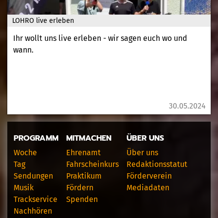
LOHRO live erleben
Ihr wollt uns live erleben - wir sagen euch wo und
wann.
30.05.2024
PROGRAMM
MITMACHEN
ÜBER UNS
Woche
Ehrenamt
Über uns
Tag
Fahrscheinkurs
Redaktionsstatut
Sendungen
Praktikum
Förderverein
Musik
Fördern
Mediadaten
Trackservice
Spenden
Nachhören