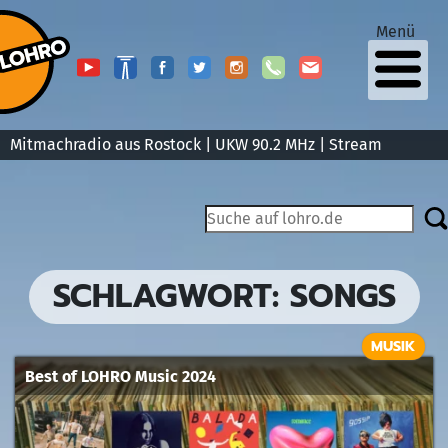
Menü
Mitmachradio aus Rostock | UKW 90.2 MHz |
Stream
SCHLAGWORT:
SONGS
MUSIK
Best of LOHRO Music 2024