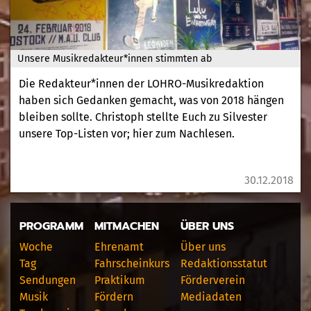
Unsere Musikredakteur*innen stimmten ab
Die Redakteur*innen der LOHRO-Musikredaktion
haben sich Gedanken gemacht, was von 2018 hängen
bleiben sollte. Christoph stellte Euch zu Silvester
unsere Top-Listen vor; hier zum Nachlesen.
30.12.2018
PROGRAMM
MITMACHEN
ÜBER UNS
Woche
Ehrenamt
Über uns
Tag
Fahrscheinkurs
Redaktionsstatut
Sendungen
Praktikum
Förderverein
Musik
Fördern
Mediadaten