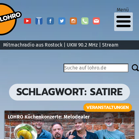
Menü
Mitmachradio aus Rostock | UKW 90.2 MHz |
Stream
SCHLAGWORT:
SATIRE
VERANSTALTUNGEN
LOHRO Küchenkonzerte: Melodealer