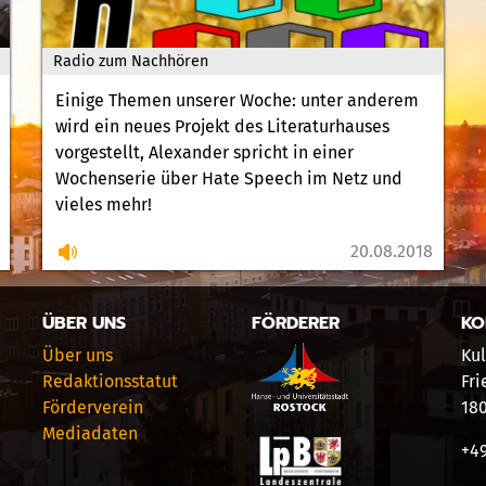
Radio zum Nachhören
Einige Themen unserer Woche: unter anderem
wird ein neues Projekt des Literaturhauses
vorgestellt, Alexander spricht in einer
Wochenserie über Hate Speech im Netz und
vieles mehr!
20.08.2018
ÜBER UNS
FÖRDERER
KO
Über uns
Kul
Redaktionsstatut
Fri
Förderverein
18
Mediadaten
+49