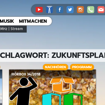
MUSIK
MITMACHEN
 MHz |
Stream
SCHLAGWORT:
ZUKUNFTSPLA
NACHHÖREN
PROGRAMM
HÖRBOX 34/2018