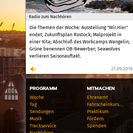
Radio zum Nachhören
Die Themen der Woche: Ausstellung "Wir.Hier"
endet; Zukunftsplan Rostock; Malprojekt in
einer Kita; Abschluß des Workcamps Wangelin;
Grüne benennen OB-Bewerber; Seawolves
verlieren Saisonauftakt.
27.09.2018
PROGRAMM
MITMACHEN
Woche
Ehrenamt
Tag
Fahrscheinkurs
Sendungen
Praktikum
Musik
Fördern
Trackservice
Spenden
Nachhören