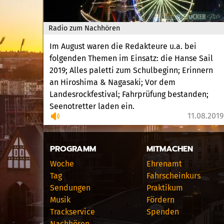
Radio zum Nachhören
Im August waren die Redakteure u.a. bei
folgenden Themen im Einsatz: die Hanse Sail
2019; Alles paletti zum Schulbeginn; Erinnern
an Hiroshima & Nagasaki; Vor dem
Landesrockfestival; Fahrprüfung bestanden;
Seenotretter laden ein.
11.08.2019
PROGRAMM
MITMACHEN
Woche
Ehrenamt
Tag
Fahrscheinkurs
Sendungen
Praktikum
Musik
Fördern
Trackservice
Spenden
Nachhören