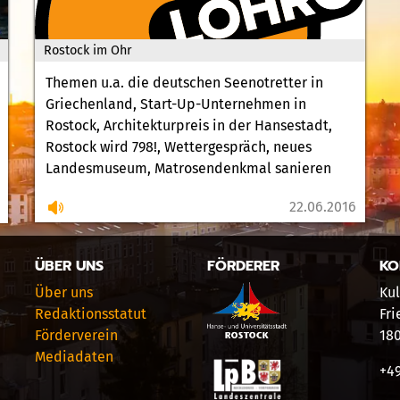
Rostock im Ohr
Themen u.a. die deutschen Seenotretter in
Griechenland, Start-Up-Unternehmen in
Rostock, Architekturpreis in der Hansestadt,
Rostock wird 798!, Wettergespräch, neues
Landesmuseum, Matrosendenkmal sanieren
22.06.2016
ÜBER UNS
FÖRDERER
KO
Über uns
Kul
Redaktionsstatut
Fri
Förderverein
18
Mediadaten
+49