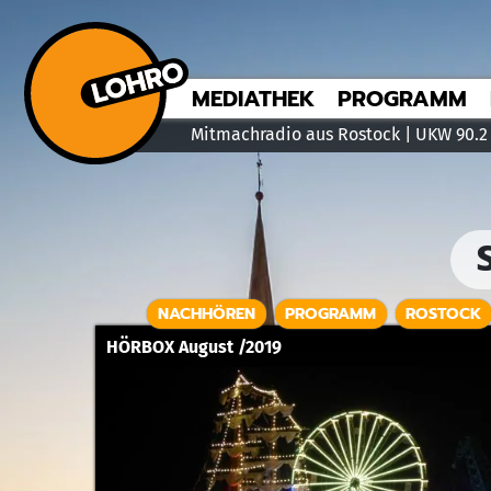
MEDIATHEK
PROGRAMM
Mitmachradio aus Rostock | UKW 90.2
NACHHÖREN
PROGRAMM
ROSTOCK
HÖRBOX August /2019