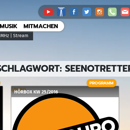
MUSIK
MITMACHEN
 MHz |
Stream
SCHLAGWORT:
SEENOTRETTE
PROGRAMM
LOHRO
HÖRBOX KW 25/2016