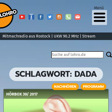
Menü
Mitmachradio aus Rostock | UKW 90.2 MHz |
Stream
SCHLAGWORT:
DADA
NACHHÖREN
PROGRAMM
HÖRBOX 39/ 2017