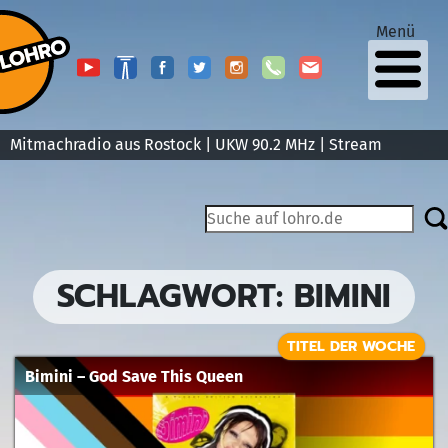
Menü
Mitmachradio aus Rostock | UKW 90.2 MHz |
Stream
SCHLAGWORT:
BIMINI
TITEL DER WOCHE
Bimini – God Save This Queen