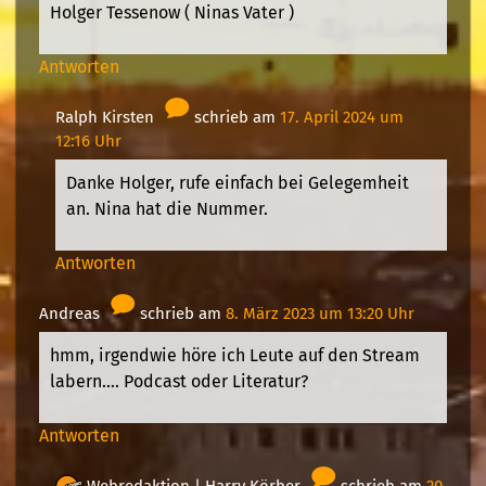
Holger Tessenow ( Ninas Vater )
Antworten
Ralph Kirsten
schrieb am
17. April 2024 um
12:16 Uhr
Danke Holger, rufe einfach bei Gelegemheit
an. Nina hat die Nummer.
Antworten
Andreas
schrieb am
8. März 2023 um 13:20 Uhr
hmm, irgendwie höre ich Leute auf den Stream
labern…. Podcast oder Literatur?
Antworten
Webredaktion |
Harry Körber
schrieb am
20.