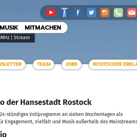
MUSIK
MITMACHEN
 MHz |
Stream
WSLETTER
TEAM
JOBS
ROSTOCKER ERKL
io der
H
ansestadt
Ro
stock
in 24­-stündiges Vollprogramm an sieben Wochentagen als
für Engagement, Vielfalt und Musik außerhalb des Mainstreams
io