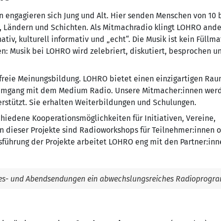
n engagieren sich Jung und Alt. Hier senden Menschen von 10 
, Ländern und Schichten. Als Mitmachradio klingt LOHRO ande
tiv, kulturell informativ und „echt“. Die Musik ist kein Füllma
: Musik bei LOHRO wird zelebriert, diskutiert, besprochen un
freie Meinungsbildung. LOHRO bietet einen einzigartigen Rau
 Umgang mit dem Medium Radio. Unsere Mitmacher:innen wer
erstützt. Sie erhalten Weiterbildungen und Schulungen.
iedene Kooperationsmöglichkeiten für Initiativen, Vereine,
rn dieser Projekte sind Radioworkshops für Teilnehmer:innen 
sführung der Projekte arbeitet LOHRO eng mit den Partner:inn
ages-­ und Abendsendungen ein abwechslungsreiches Radioprog