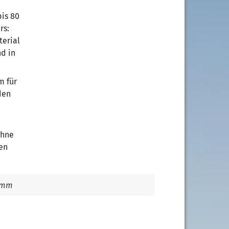
bis 80
rs:
terial
d in
m für
den
ohne
en
ramm