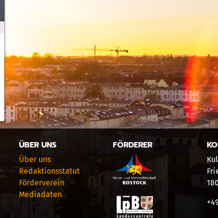
ÜBER UNS
FÖRDERER
KO
Über uns
Kul
Redaktionsstatut
Fri
Förderverein
18
Mediadaten
+49