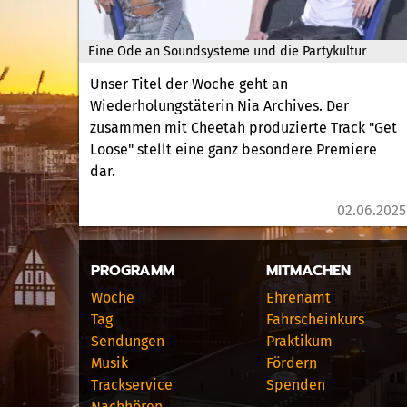
Eine Ode an Soundsysteme und die Partykultur
Unser Titel der Woche geht an
Wiederholungstäterin Nia Archives. Der
zusammen mit Cheetah produzierte Track "Get
Loose" stellt eine ganz besondere Premiere
dar.
02.06.2025
PROGRAMM
MITMACHEN
Woche
Ehrenamt
Tag
Fahrscheinkurs
Sendungen
Praktikum
Musik
Fördern
Trackservice
Spenden
Nachhören