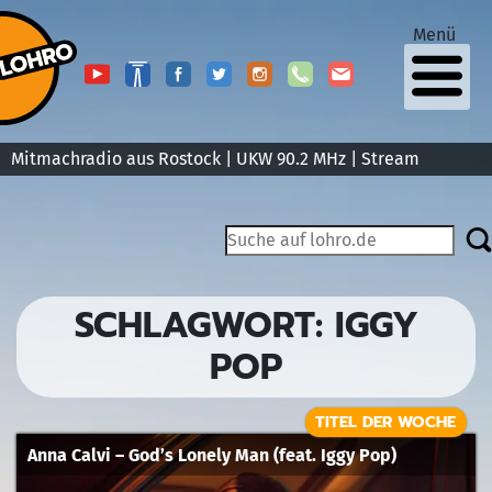
Menü
Mitmachradio aus Rostock | UKW 90.2 MHz |
Stream
SCHLAGWORT:
IGGY
POP
TITEL DER WOCHE
Anna Calvi – God’s Lonely Man (feat. Iggy Pop)