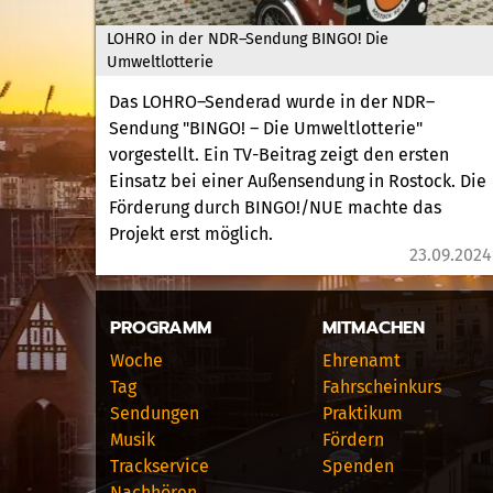
LOHRO in der NDR–Sendung BINGO! Die
Umweltlotterie
Das LOHRO–Senderad wurde in der NDR–
Sendung "BINGO! – Die Umweltlotterie"
vorgestellt. Ein TV-Beitrag zeigt den ersten
Einsatz bei einer Außensendung in Rostock. Die
Förderung durch BINGO!/NUE machte das
Projekt erst möglich.
23.09.2024
PROGRAMM
MITMACHEN
Woche
Ehrenamt
Tag
Fahrscheinkurs
Sendungen
Praktikum
Musik
Fördern
Trackservice
Spenden
Nachhören