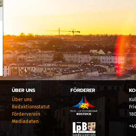
ÜBER UNS
FÖRDERER
KO
Über uns
Kul
Redaktionsstatut
Fri
Förderverein
18
Mediadaten
+49