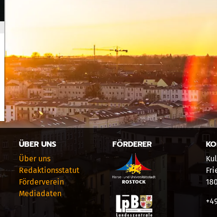
ÜBER UNS
FÖRDERER
KO
Über uns
Kul
Redaktionsstatut
Fri
Förderverein
18
Mediadaten
+49