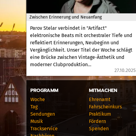
Zwischen Erinnerung und Neuanfang
Parov Stelar verbindet in "Artifact"
elektronische Beats mit orchestraler Tiefe und
reflektiert Erinnerungen, Neubeginn und
Vergänglichkeit. Unser Titel der Woche schlägt
eine Brücke zwischen Vintage-Ästhetik und
moderner Clubproduktion...
27.10.2025
PROGRAMM
MITMACHEN
Woche
Ehrenamt
Tag
Fahrscheinkurs
Sendungen
Praktikum
Musik
Fördern
Trackservice
Spenden
Nachhören