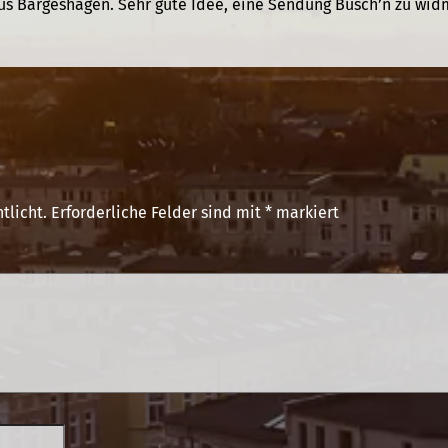
us Bargeshagen. Sehr gute Idee, eine Sendung Busch’n zu wid
tlicht.
Erforderliche Felder sind mit
*
markiert