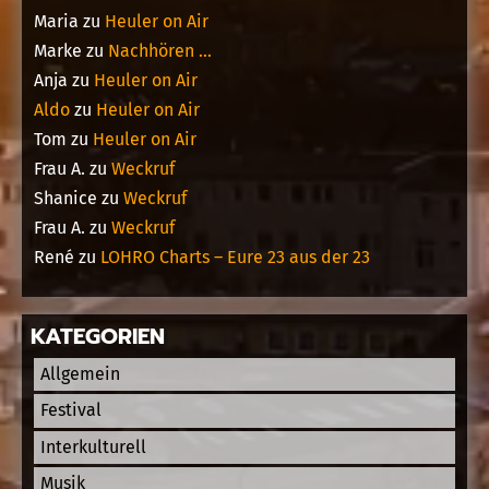
Maria
zu
Heuler on Air
Marke
zu
Nachhören …
Anja
zu
Heuler on Air
Aldo
zu
Heuler on Air
Tom
zu
Heuler on Air
Frau A.
zu
Weckruf
Shanice
zu
Weckruf
Frau A.
zu
Weckruf
René
zu
LOHRO Charts – Eure 23 aus der 23
KATEGORIEN
Allgemein
Festival
Interkulturell
Musik