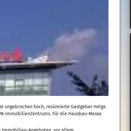
st ungebrochen hoch, resümierte Gastgeber Helge
 OSPA-ImmobilienZentrums. Für die Hausbau-Messe
en Immobilien-Angeboten, vor allem