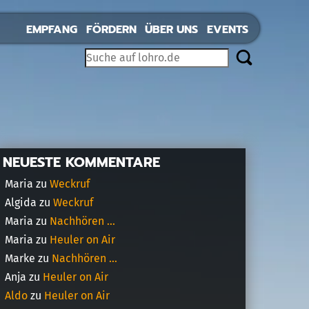
EMPFANG
FÖRDERN
ÜBER UNS
EVENTS
NEUESTE KOMMENTARE
Maria
zu
Weckruf
Algida
zu
Weckruf
Maria
zu
Nachhören …
Maria
zu
Heuler on Air
Marke
zu
Nachhören …
Anja
zu
Heuler on Air
Aldo
zu
Heuler on Air